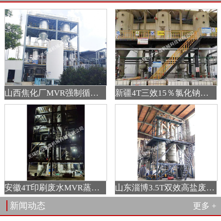
山西焦化厂MVR强制循环蒸发器
新疆4T三效15％氯化钠钛材蒸发器
安徽4T印刷废水MVR蒸发器
山东淄博3.5T双效高盐废水蒸发器
新闻动态
更多 +