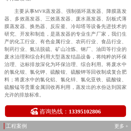
主要从事MVR蒸发器、强制循环蒸发器、降膜蒸发
器、多效蒸发器、三效蒸发器、废水蒸发器、刮板式薄
膜蒸发器、换热器、反应釜、冷却塔等设备先进技术的
研究、开发和制造，是蒸发器的专业生产厂家，我们生
产的化工行业、有色金属行业、农药行业、食品行业、
制药行业、氨法脱硫、矿山冶炼、钢厂、油田等行业的
废水治理和综合利用大型蒸发结晶设备，将纯粹的环保
治理、达标排放深化为环保治理、综合利用。将废水中
的氯化铵、氯化钾、硫酸铵、硫酸钾等回收制成复合肥
料；将废水中的氯化铝、氯化锌、氯化亚铁、硫酸镍、
硫酸锰等贵重金属回收再利用，蒸发出的水份达到国家
允许的排放标准。

咨询热线：
13395102806
工程案例
更多 +