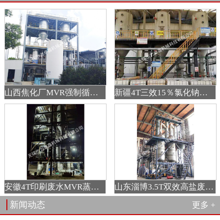
山西焦化厂MVR强制循环蒸发器
新疆4T三效15％氯化钠钛材蒸发器
安徽4T印刷废水MVR蒸发器
山东淄博3.5T双效高盐废水蒸发器
新闻动态
更多 +