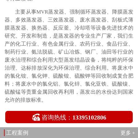
主要从事MVR蒸发器、强制循环蒸发器、降膜蒸发
器、多效蒸发器、三效蒸发器、废水蒸发器、刮板式薄
膜蒸发器、换热器、反应釜、冷却塔等设备先进技术的
研究、开发和制造，是蒸发器的专业生产厂家，我们生
产的化工行业、有色金属行业、农药行业、食品行业、
制药行业、氨法脱硫、矿山冶炼、钢厂、油田等行业的
废水治理和综合利用大型蒸发结晶设备，将纯粹的环保
治理、达标排放深化为环保治理、综合利用。将废水中
的氯化铵、氯化钾、硫酸铵、硫酸钾等回收制成复合肥
料；将废水中的氯化铝、氯化锌、氯化亚铁、硫酸镍、
硫酸锰等贵重金属回收再利用，蒸发出的水份达到国家
允许的排放标准。

咨询热线：
13395102806
工程案例
更多 +